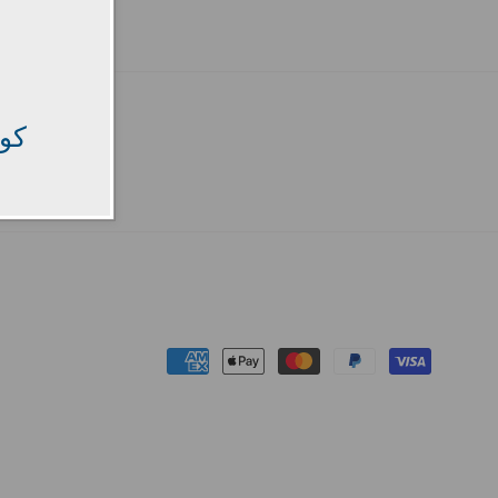
كود
Payment
methods