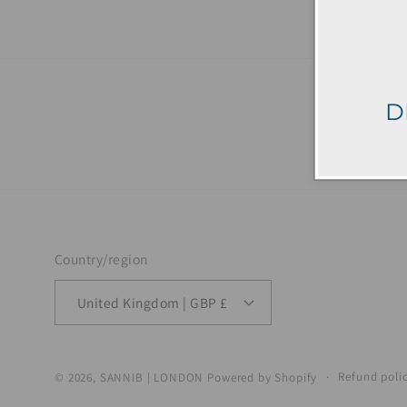
D
Country/region
United Kingdom | GBP £
Refund poli
© 2026,
SANNIB | LONDON
Powered by Shopify