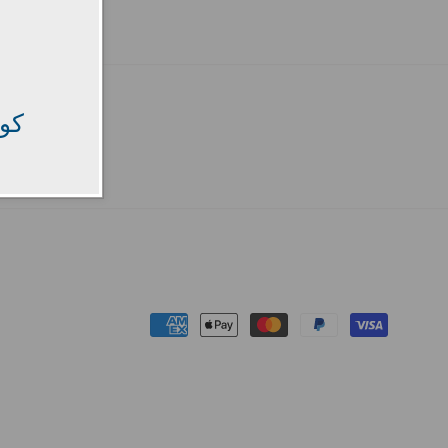
كود
Payment
methods