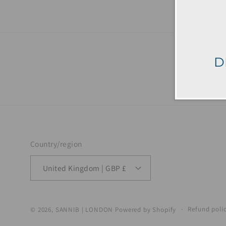
D
Country/region
United Kingdom | GBP £
Refund poli
© 2026,
SANNIB | LONDON
Powered by Shopify