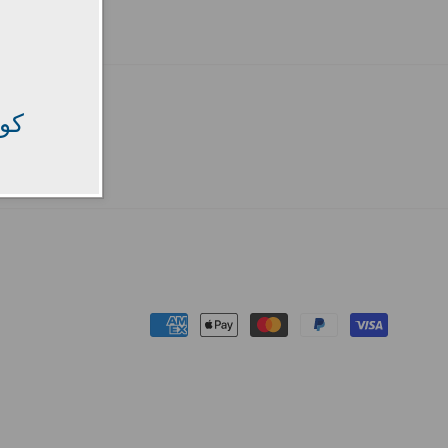
كود
Payment
methods