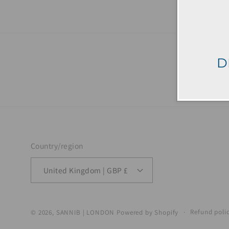
D
Country/region
United Kingdom | GBP £
Refund poli
© 2026,
SANNIB | LONDON
Powered by Shopify