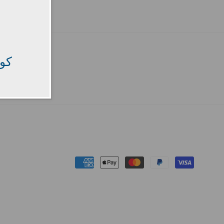
كود
Payment
methods