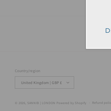
D
Country/region
United Kingdom | GBP £
Refund poli
© 2026,
SANNIB | LONDON
Powered by Shopify