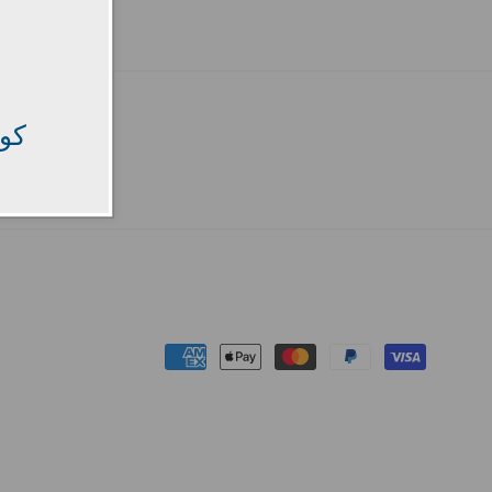
كود
Payment
methods