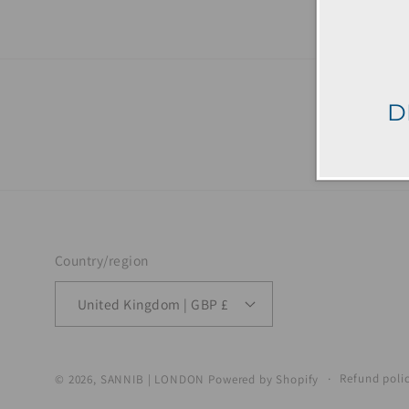
D
Country/region
United Kingdom | GBP £
Refund poli
© 2026,
SANNIB | LONDON
Powered by Shopify