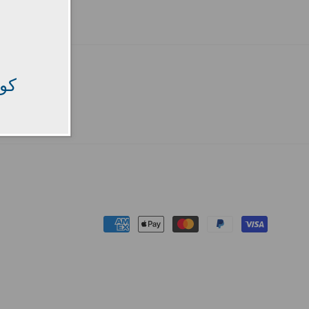
كود
Payment
methods