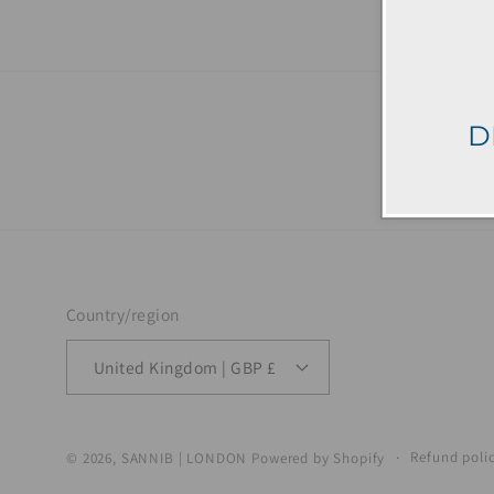
D
Country/region
United Kingdom | GBP £
Refund poli
© 2026,
SANNIB | LONDON
Powered by Shopify